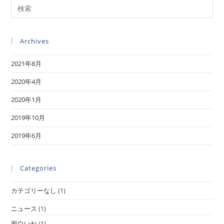
明
Pre
に
関
Es
す
る
to
技
Archives
clo
術
委
the
員
会
2021年8月
sea
の
最
pan
2020年4月
近
の
決
2020年1月
定
(オ
2019年10月
ン
ラ
イ
2019年6月
ン
Q1-
Q2/2019
発
Categories
行)
の
例
カテゴリーなし
(1)
ニュース
(1)
面白いね
(1)