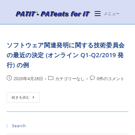
コ
ン
メニュー
テ
ン
ツ
へ
ソフトウェア関連発明に関する技術委員会
ス
の最近の決定 (オンライン Q1-Q2/2019 発
キ
ッ
行) の例
プ
投
投
投
2020年4月28日
カテゴリーなし
0件のコメント
稿
稿
稿
公
カ
コ
開
ソ
テ
メ
続きを読む
フ
日:
ゴ
ン
ト
ウ
リ
ト:
ェ
ー:
ア
関
Search
連
発